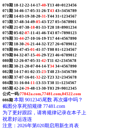
070期 18-12-22-14-17-
40
-T13 40=0123456
071期 34-46-17-05-31-26-T
43
43=3456789
072期 14-03-19-38-20-
31
-T44 31=1234567
073期 37-48-34-49-
05
-43-T27 05=5678901
074期 21-07-38-
18
-01-33-T28 18=8901234
075期 05-02-
07
-11-41-46-T43 07=7890123
076期 31-
44
-27-10-16-19-T17 44=4567890
077期 18-30-
26
-21-44-32-T27 26=6789012
078期 06-47-45-
01
-41-37-T08 01=1234567
079期 04-32-07-15-
46
-29-T23 46=6789012
080期 12-26-07-05-31-
42
-T11 42=2345678
081期 30-21-20-07-04-14-T
34
34=4567890
082期 14-17-01-02-35-
23
-T48 23=3456789
083期 37-07-16-01-
32
-22-T23 32=2345678
084期 31-16-04-
11
-13-33-T38 11=1234567
085期 42-24-
29
-48-13-30-T03 29=9012345
公式一码:
77842a.com,77481.com,04522.com
本期 9012345尾数 再次爆中吗？
086期
截图分享死招规律 77481.com
为了更好跟踪，请将规律记录在本子上
祝君好运连连
注意：2026年第020期启用新生肖表