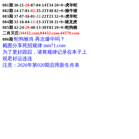
081期 30-21-
20
-07-04-14T34 20+9=虎羊蛇
082期 14-17-01-
02
-35-23T48 02+9=猴牛猪
083期 37-07-16-01-
32
-22T23 32+9=虎羊蛇
084期 31-16-04-
11
-13-33T38 11+9=猪龙虎
085期 42-24-
29
-48-13-30T03 29+9=蛇狗猴
二肖灭庄:
34432.com,04432.com,44579.com
蛇狗猴肖 再次爆中吗？
086期
截图分享死招规律 mm71.com
为了更好跟踪，请将规律记录在本子上
祝君好运连连
注意：2026年第020期启用新生肖表