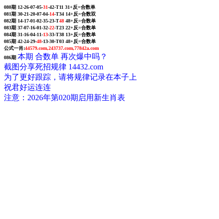
080期 12-26-07-05-
31
-42-T11 31+反=合数单
081期 30-21-20-07-04-
14
-T34 14+反=合数双
082期 14-17-01-02-35-23-T
48
48+反=合数单
083期 37-07-16-01-32-
22
-T23 22+反=合数单
084期 31-16-04-11-
13
-33-T38 13+反=合数单
085期 42-24-29-
48
-13-30-T03 48+反=合数单
公式一肖:
44579.com,243737.com,77842a.com
本期 合数单 再次爆中吗？
086期
截图分享死招规律 14432.com
为了更好跟踪，请将规律记录在本子上
祝君好运连连
注意：2026年第020期启用新生肖表